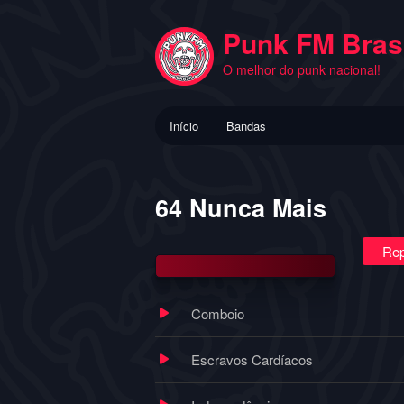
Pular
para
Punk FM Brasi
o
O melhor do punk nacional!
conteúdo
principal
Menu
Início
Bandas
principal
64 Nunca Mais
Rep
Comboio
Escravos Cardíacos