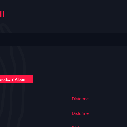
l
roduzir Álbum
Disforme
Disforme