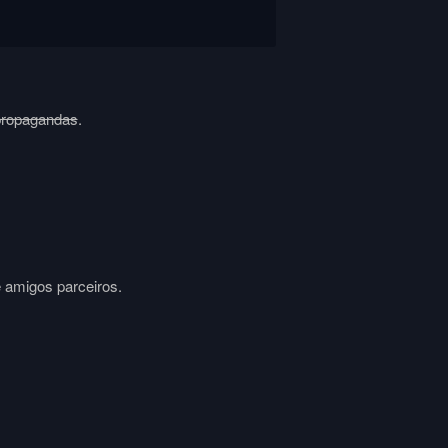
propagandas
.
e amigos parceiros.