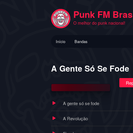
Pular
para
Punk FM Brasi
o
O melhor do punk nacional!
conteúdo
principal
Menu
Início
Bandas
principal
A Gente Só Se Fode
Rep
A gente só se fode
A Revolução