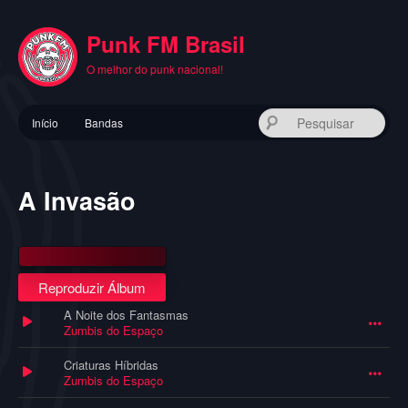
Pular
para
Punk FM Brasil
o
conteúdo
O melhor do punk nacional!
principal
Menu
Pes
Início
Bandas
principal
A Invasão
Reproduzir Álbum
A Noite dos Fantasmas
Zumbis do Espaço
Criaturas Híbridas
Zumbis do Espaço