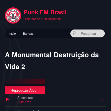
Pular
para
Punk FM Brasil
o
conteúdo
O melhor do punk nacional!
principal
Menu
Pes
Início
Bandas
principal
A Monumental Destruição da
Vida 2
Reproduzir Álbum
Antichristo
Ajax Free