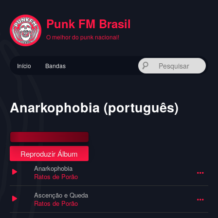
Pular
para
Punk FM Brasil
o
conteúdo
O melhor do punk nacional!
principal
Menu
Pes
Início
Bandas
principal
Anarkophobia (português)
Reproduzir Álbum
Anarkophobia
Ratos de Porão
Ascenção e Queda
Ratos de Porão