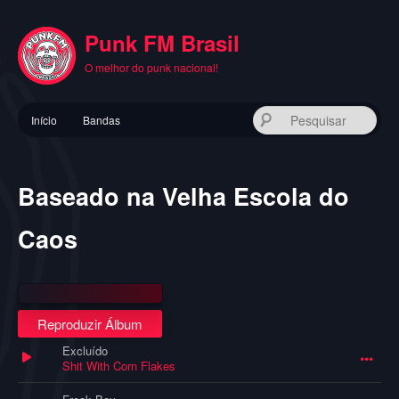
Pular
para
Punk FM Brasil
o
conteúdo
O melhor do punk nacional!
principal
Menu
Pes
Início
Bandas
principal
Baseado na Velha Escola do
Caos
Reproduzir Álbum
Excluído
Shit With Corn Flakes