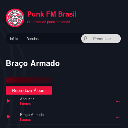
Pular
para
Punk FM Brasil
o
conteúdo
O melhor do punk nacional!
principal
Menu
Pes
Início
Bandas
principal
Braço Armado
Reproduzir Álbum
Angustia
Lacrau
Braço Armado
Lacrau