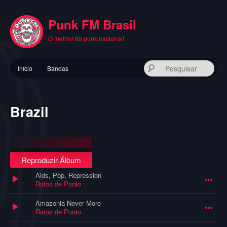
Pular
para
Punk FM Brasil
o
conteúdo
O melhor do punk nacional!
principal
Menu
Pes
Início
Bandas
principal
Brazil
Reproduzir Álbum
Aids, Pop, Repression
Ratos de Porão
Amazonia Never More
Ratos de Porão