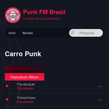
Pular
para
Punk FM Brasil
o
conteúdo
O melhor do punk nacional!
principal
Menu
Pes
Início
Bandas
principal
Carro Punk
Reproduzir Álbum
Fiscalização
Disturbados
Fotossíntese
Disturbados