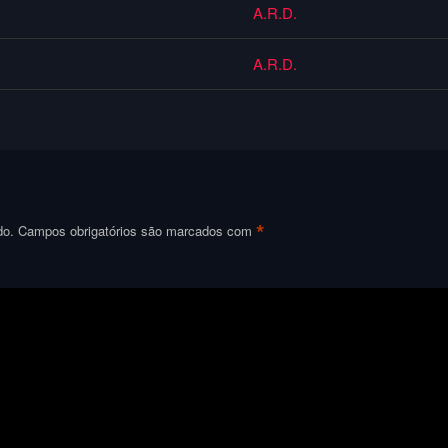
A.R.D.
A.R.D.
*
do.
Campos obrigatórios são marcados com