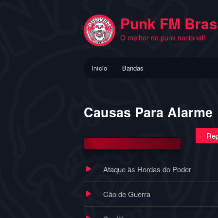
Pular
para
Punk FM Brasi
o
O melhor do punk nacional!
conteúdo
principal
Menu
Início
Bandas
principal
Causas Para Alarme
Rep
Ataque às Hordas do Poder
Cão de Guerra