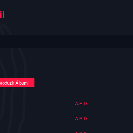
l
roduzir Álbum
A.R.D.
A.R.D.