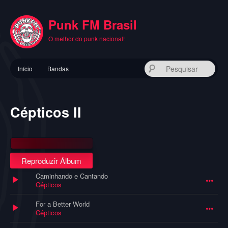
Pular
para
Punk FM Brasil
o
conteúdo
O melhor do punk nacional!
principal
Menu
Pes
Início
Bandas
principal
Cépticos II
Reproduzir Álbum
Caminhando e Cantando
Cépticos
For a Better World
Cépticos