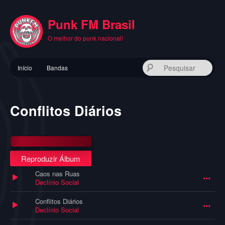
Pular
para
Punk FM Brasil
o
conteúdo
O melhor do punk nacional!
principal
Menu
Pes
Início
Bandas
principal
Conflitos Diários
Reproduzir Álbum
Caos nas Ruas
Declínio Social
Conflitos Diários
Declínio Social