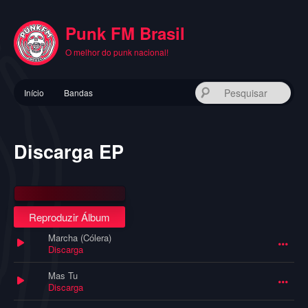
Pular
para
Punk FM Brasil
o
conteúdo
O melhor do punk nacional!
principal
Menu
Pes
Início
Bandas
principal
Discarga EP
Reproduzir Álbum
Marcha (Cólera)
Discarga
Mas Tu
Discarga