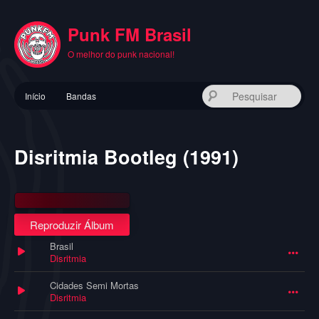
Pular
para
Punk FM Brasil
o
conteúdo
O melhor do punk nacional!
principal
Menu
Pes
Início
Bandas
principal
Disritmia Bootleg (1991)
Reproduzir Álbum
Brasil
Disritmia
Cidades Semi Mortas
Disritmia