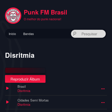
Pular
para
Punk FM Brasil
o
conteúdo
O melhor do punk nacional!
principal
Menu
Pes
Início
Bandas
principal
Disritmia
Reproduzir Álbum
Brasil
Disritmia
Cidades Semi Mortas
Disritmia