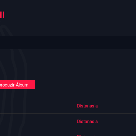
l
roduzir Álbum
Distanasia
Distanasia