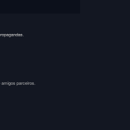
propagandas
.
e amigos parceiros.