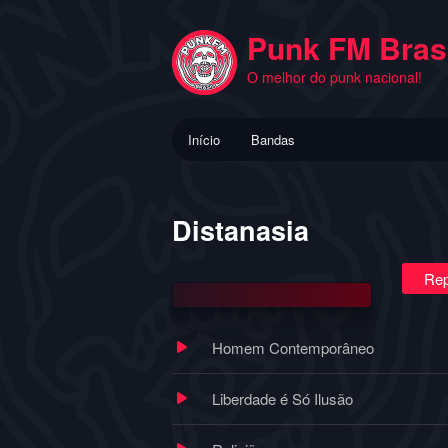
Pular
para
Punk FM Brasi
o
O melhor do punk nacional!
conteúdo
principal
Menu
Início
Bandas
principal
Distanasia
Rep
Homem Contemporâneo
Liberdade é Só Ilusão