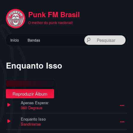
Pular
para
Punk FM Brasil
o
conteúdo
O melhor do punk nacional!
principal
Menu
Pes
Início
Bandas
principal
Enquanto Isso
Reproduzir Álbum
Apenas Esperar
360 Degraus
Enquanto Isso
Sandinistas