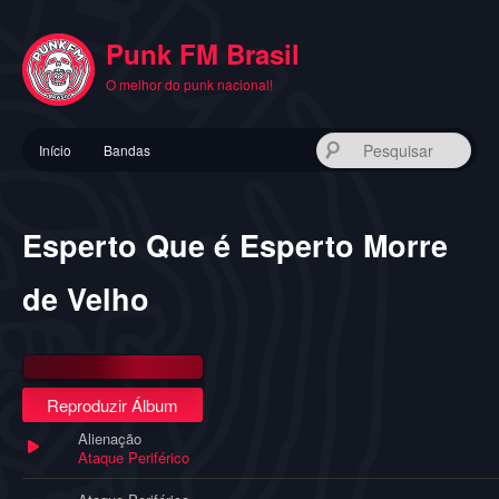
Pular
para
Punk FM Brasil
o
conteúdo
O melhor do punk nacional!
principal
Menu
Pes
Início
Bandas
principal
Esperto Que é Esperto Morre
de Velho
Reproduzir Álbum
Alienação
Ataque Periférico