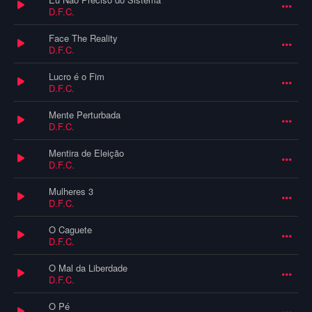
D.F.C.
Face The Reality
D.F.C.
Lucro é o Fim
D.F.C.
Mente Perturbada
D.F.C.
Mentira de Eleição
D.F.C.
Mulheres 3
D.F.C.
O Caguete
D.F.C.
O Mal da Liberdade
D.F.C.
O Pé