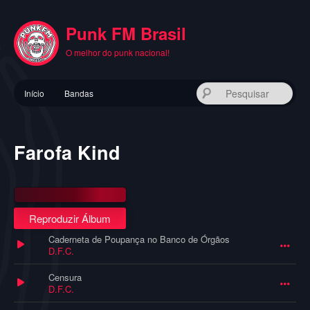
Pular
para
Punk FM Brasil
o
conteúdo
O melhor do punk nacional!
principal
Menu
Pes
Início
Bandas
principal
Farofa Kind
Reproduzir Álbum
Caderneta de Poupança no Banco de Órgãos
D.F.C.
Censura
D.F.C.