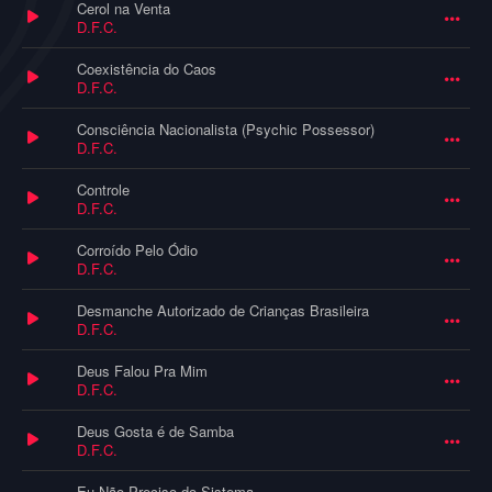
Cerol na Venta
D.F.C.
Coexistência do Caos
D.F.C.
Consciência Nacionalista (Psychic Possessor)
D.F.C.
Controle
D.F.C.
Corroído Pelo Ódio
D.F.C.
Desmanche Autorizado de Crianças Brasileira
D.F.C.
Deus Falou Pra Mim
D.F.C.
Deus Gosta é de Samba
D.F.C.
Eu Não Preciso do Sistema