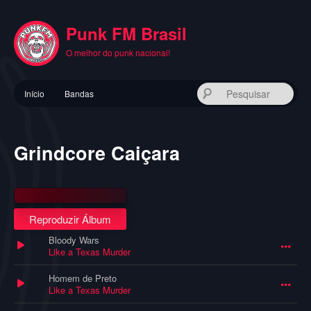
Pular
para
Punk FM Brasil
o
conteúdo
O melhor do punk nacional!
principal
Menu
Pes
Início
Bandas
principal
Grindcore Caiçara
Reproduzir Álbum
Bloody Wars
Like a Texas Murder
Homem de Preto
Like a Texas Murder