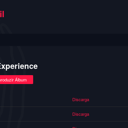
l
Experience
roduzir Álbum
Discarga
Discarga