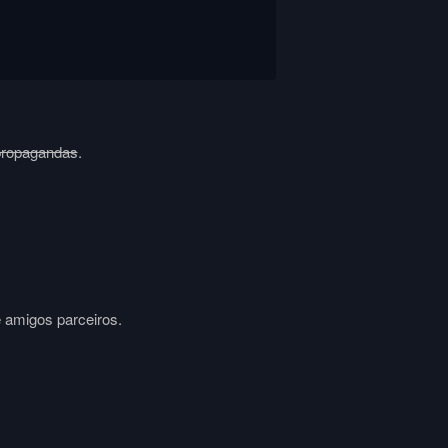
propagandas
.
e amigos parceiros.