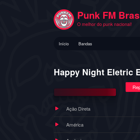
Pular
para
Punk FM Brasi
o
O melhor do punk nacional!
conteúdo
principal
Menu
Início
Bandas
principal
Happy Night Eletric 
Rep
Ação Direta
América