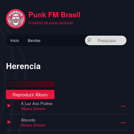
Pular
para
Punk FM Brasil
o
conteúdo
O melhor do punk nacional!
principal
Menu
Pes
Início
Bandas
principal
Herencia
Reproduzir Álbum
A Luz Aos Podres
Abuso Sonoro
Absurdo
Abuso Sonoro