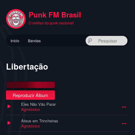
Pular
para
Punk FM Brasil
o
conteúdo
O melhor do punk nacional!
principal
Menu
Pes
Início
Bandas
principal
Libertação
Reproduzir Álbum
Eles Não Vão Parar
Agrotóxico
Ateus em Trincheiras
Agrotóxico