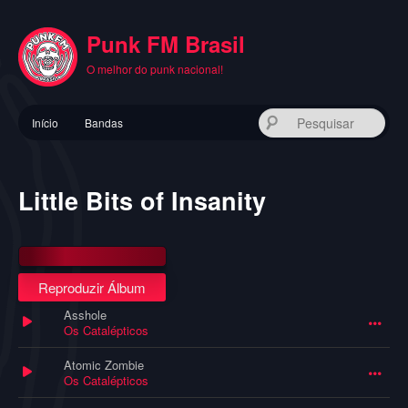
Pular
para
Punk FM Brasil
o
conteúdo
O melhor do punk nacional!
principal
Menu
Pes
Início
Bandas
principal
Little Bits of Insanity
Reproduzir Álbum
Asshole
Os Catalépticos
Atomic Zombie
Os Catalépticos