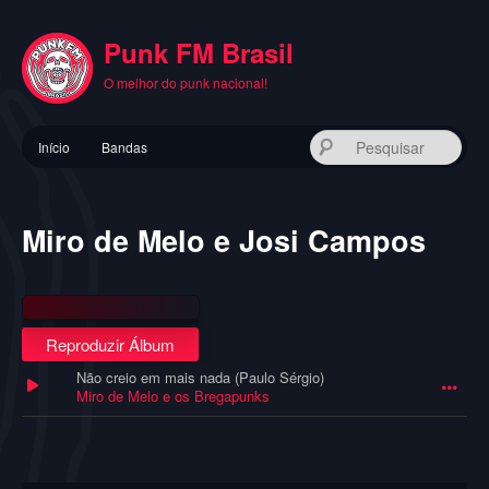
Pular
para
Punk FM Brasil
o
conteúdo
O melhor do punk nacional!
principal
Menu
Pes
Início
Bandas
principal
Miro de Melo e Josi Campos
Reproduzir Álbum
Não creio em mais nada (Paulo Sérgio)
Miro de Melo e os Bregapunks