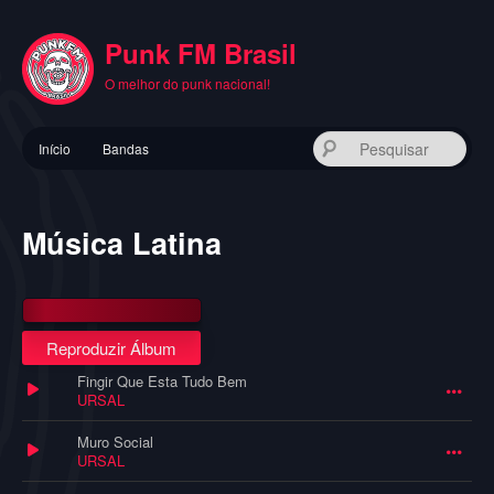
Pular
para
Punk FM Brasil
o
conteúdo
O melhor do punk nacional!
principal
Menu
Pes
Início
Bandas
principal
Música Latina
Reproduzir Álbum
Fingir Que Esta Tudo Bem
URSAL
Muro Social
URSAL