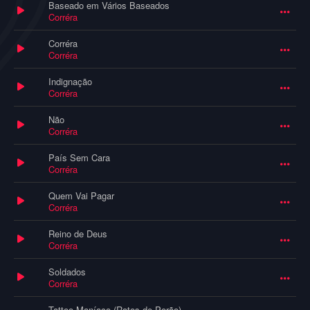
Baseado em Vários Baseados
Corréra
Corréra
Corréra
Indignação
Corréra
Não
Corréra
País Sem Cara
Corréra
Quem Vai Pagar
Corréra
Reino de Deus
Corréra
Soldados
Corréra
Tattoo Maníaco (Ratos de Porão)