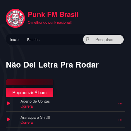
Pular
para
Punk FM Brasil
o
conteúdo
O melhor do punk nacional!
principal
Menu
Pes
Início
Bandas
principal
Não Dei Letra Pra Rodar
Reproduzir Álbum
Acerto de Contas
Corréra
Araraquara Shit!!!
Corréra