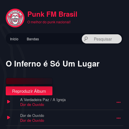
Pular
para
Punk FM Brasil
o
conteúdo
O melhor do punk nacional!
principal
Menu
Pes
Início
Bandas
principal
O Inferno é Só Um Lugar
Reproduzir Álbum
A Verdadeira Paz / A Igreja
Dor de Ouvido
Dor de Ouvido
Dor de Ouvido