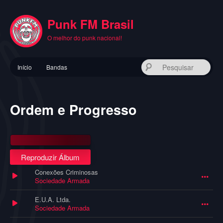
Pular
para
Punk FM Brasil
o
conteúdo
O melhor do punk nacional!
principal
Menu
Pes
Início
Bandas
principal
Ordem e Progresso
Reproduzir Álbum
Conexões Criminosas
Sociedade Armada
E.U.A. Ltda.
Sociedade Armada