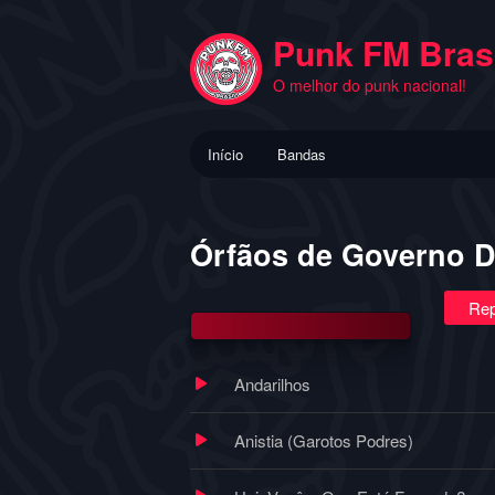
Pular
para
Punk FM Brasi
o
O melhor do punk nacional!
conteúdo
principal
Menu
Início
Bandas
principal
Órfãos de Governo 
Rep
Andarilhos
Anistia (Garotos Podres)