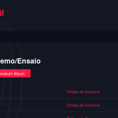
l
Demo/Ensaio
roduzir Álbum
Órfãos de Governo
Órfãos de Governo