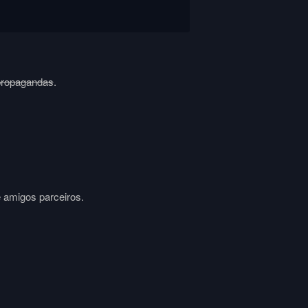
propagandas
.
e amigos parceiros.