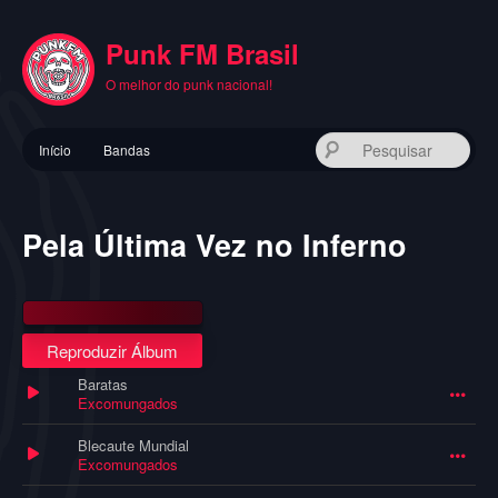
Pular
para
Punk FM Brasil
o
conteúdo
O melhor do punk nacional!
principal
Menu
Pes
Início
Bandas
principal
Pela Última Vez no Inferno
Reproduzir Álbum
Baratas
Excomungados
Blecaute Mundial
Excomungados