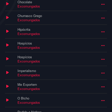
Chocolate
Excomungados
Churrasco Grego
Excomungados
Hipócrita
Excomungados
Hospícios
Excomungados
Hospícios
Excomungados
Imperialismo
Excomungados
Me Exportem
Excomungados
O Bicho
Excomungados
Pedido a Nathan