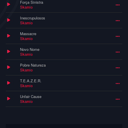
Força Sinistra
Skarnio
Inescrupulosos
Skarnio
Massacre
Skarnio
Novo Nome
Skarnio
Pobre Natureza
Skarnio
T.E.A.Z.E.R.
Skarnio
Unfair Cause
Skarnio