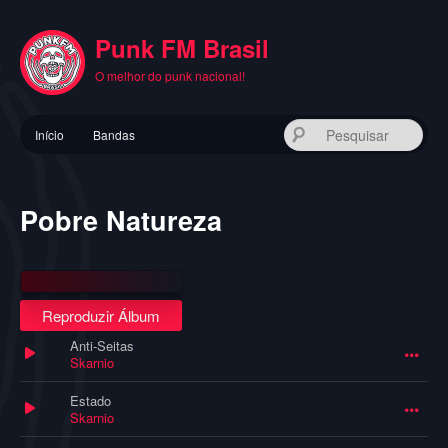
Pular
para
Punk FM Brasil
o
conteúdo
O melhor do punk nacional!
principal
Menu
Pes
Início
Bandas
principal
Pobre Natureza
Reproduzir Álbum
Anti-Seitas
Skarnio
Estado
Skarnio