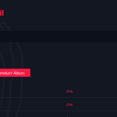
l
roduzir Álbum
Joe.
Joe.