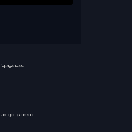
propagandas
.
e amigos parceiros.