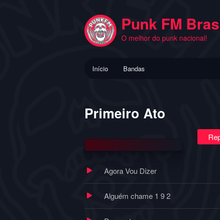
Pular
para
Punk FM Brasi
o
O melhor do punk nacional!
conteúdo
principal
Menu
Início
Bandas
principal
Primeiro Ato
Rep
Agora Vou Dizer
Alguém chame 1 9 2