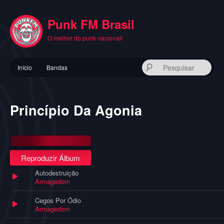
Pular
para
Punk FM Brasil
o
conteúdo
O melhor do punk nacional!
principal
Menu
Pes
Início
Bandas
principal
Princípio Da Agonia
Reproduzir Álbum
Autodestruição
Armagedom
Cegos Por Ódio
Armagedom