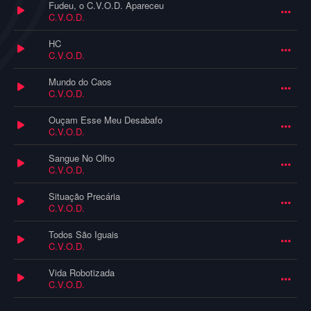
Fudeu, o C.V.O.D. Apareceu
C.V.O.D.
HC
C.V.O.D.
Mundo do Caos
C.V.O.D.
Ouçam Esse Meu Desabafo
C.V.O.D.
Sangue No Olho
C.V.O.D.
Situação Precária
C.V.O.D.
Todos São Iguais
C.V.O.D.
Vida Robotizada
C.V.O.D.