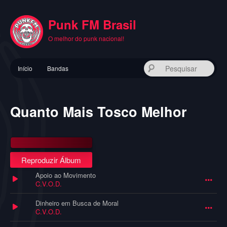
Pular
para
Punk FM Brasil
o
conteúdo
O melhor do punk nacional!
principal
Menu
Pes
Início
Bandas
principal
Quanto Mais Tosco Melhor
Reproduzir Álbum
Apoio ao Movimento
C.V.O.D.
Dinheiro em Busca de Moral
C.V.O.D.