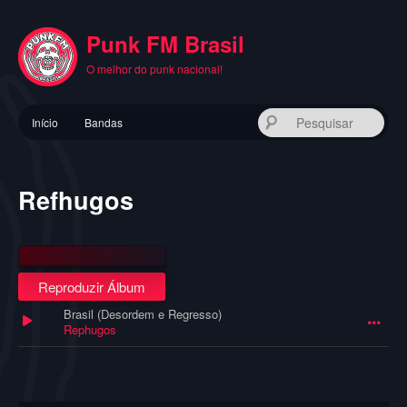
Pular
para
Punk FM Brasil
o
conteúdo
O melhor do punk nacional!
principal
Menu
Pes
Início
Bandas
principal
Refhugos
Reproduzir Álbum
Brasil (Desordem e Regresso)
Rephugos