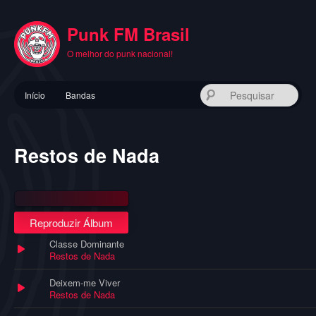
Pular
para
Punk FM Brasil
o
conteúdo
O melhor do punk nacional!
principal
Menu
Pes
Início
Bandas
principal
Restos de Nada
Reproduzir Álbum
Classe Dominante
Restos de Nada
Deixem-me Viver
Restos de Nada