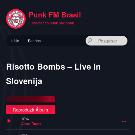
Pular
para
Punk FM Brasil
o
conteúdo
O melhor do punk nacional!
principal
Menu
Pes
Início
Bandas
principal
Risotto Bombs – Live In
Slovenija
Reproduzir Álbum
10%
Ação Direta