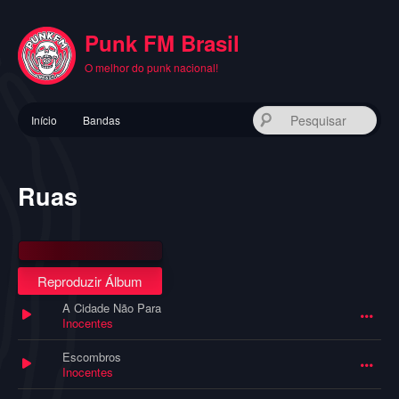
Pular
para
Punk FM Brasil
o
conteúdo
O melhor do punk nacional!
principal
Menu
Pes
Início
Bandas
principal
Ruas
Reproduzir Álbum
A Cidade Não Para
Inocentes
Escombros
Inocentes