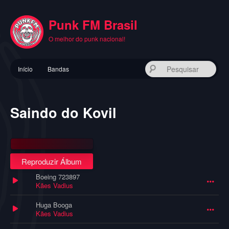
Pular
para
Punk FM Brasil
o
conteúdo
O melhor do punk nacional!
principal
Menu
Pes
Início
Bandas
principal
Saindo do Kovil
Reproduzir Álbum
Boeing 723897
Kães Vadius
Huga Booga
Kães Vadius