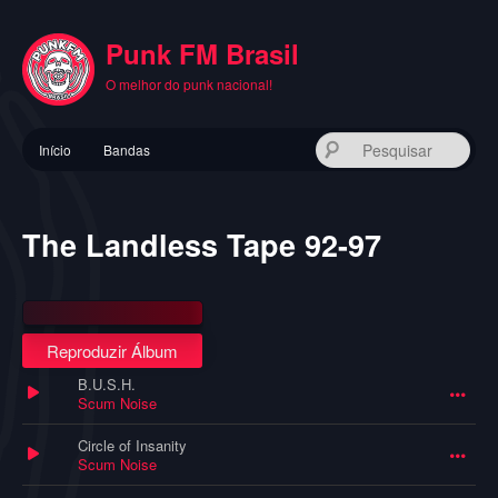
Pular
para
Punk FM Brasil
o
conteúdo
O melhor do punk nacional!
principal
Menu
Pes
Início
Bandas
principal
The Landless Tape 92-97
Reproduzir Álbum
B.U.S.H.
Scum Noise
Circle of Insanity
Scum Noise