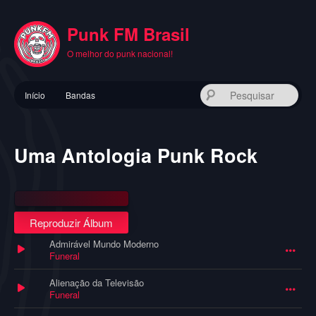
Pular
para
Punk FM Brasil
o
conteúdo
O melhor do punk nacional!
principal
Menu
Pes
Início
Bandas
principal
Uma Antologia Punk Rock
Reproduzir Álbum
Admirável Mundo Moderno
Funeral
Alienação da Televisão
Funeral