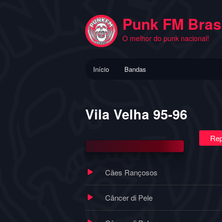
Pular
para
Punk FM Brasi
o
O melhor do punk nacional!
conteúdo
principal
Menu
Início
Bandas
principal
Vila Velha 95-96
Rep
Cães Rançosos
Câncer di Pele