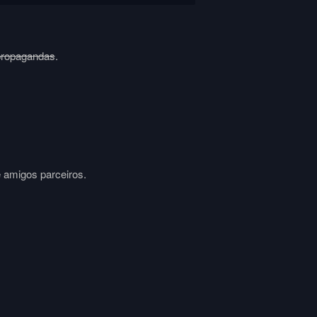
propagandas
.
e amigos parceiros.