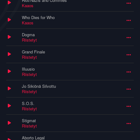
Riot/Nazis and Commies
Kaaos
Who Dies for Who
Kaaos
Dogma
Riistetyt
Grand Finale
Riistetyt
Illuusio
Riistetyt
Jo Sikiönä Silvottu
Riistetyt
S.O.S.
Riistetyt
Stigmat
Riistetyt
Aborto Legal