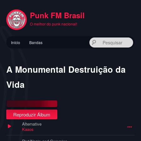
Pular
para
Punk FM Brasil
o
conteúdo
O melhor do punk nacional!
principal
Menu
Pes
Início
Bandas
principal
A Monumental Destruição da
Vida
Reproduzir Álbum
Alternative
Kaaos