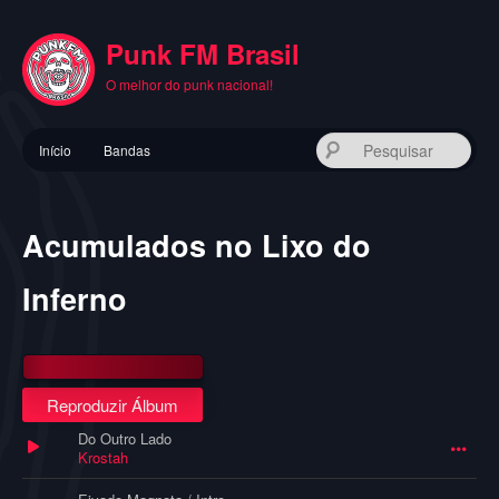
Pular
para
Punk FM Brasil
o
conteúdo
O melhor do punk nacional!
principal
Menu
Pes
Início
Bandas
principal
Acumulados no Lixo do
Inferno
Reproduzir Álbum
Do Outro Lado
Krostah