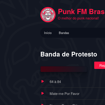
Pular
para
Punk FM Brasi
o
O melhor do punk nacional!
conteúdo
principal
Menu
Início
Bandas
principal
Banda de Protesto
Rep
64 à 84
Mate-me Por Favor