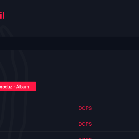
l
roduzir Álbum
DOPS
DOPS