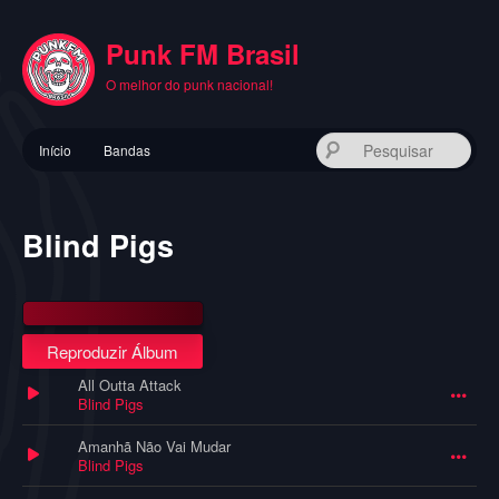
Pular
para
Punk FM Brasil
o
conteúdo
O melhor do punk nacional!
principal
Menu
Pes
Início
Bandas
principal
Blind Pigs
Reproduzir Álbum
All Outta Attack
Blind Pigs
Amanhã Não Vai Mudar
Blind Pigs