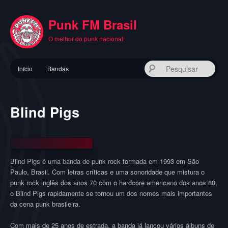
Pular
para
Punk FM Brasil
o
conteúdo
O melhor do punk nacional!
principal
Menu
Pes
Início
Bandas
principal
Blind Pigs
Blind Pigs é uma banda de punk rock formada em 1993 em São
Paulo, Brasil. Com letras críticas e uma sonoridade que mistura o
punk rock inglês dos anos 70 com o hardcore americano dos anos 80,
o Blind Pigs rapidamente se tornou um dos nomes mais importantes
da cena punk brasileira.
Com mais de 25 anos de estrada, a banda já lançou vários álbuns de