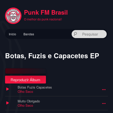
Pular
para
Punk FM Brasil
o
conteúdo
O melhor do punk nacional!
principal
Menu
Pes
Início
Bandas
principal
Botas, Fuzis e Capacetes EP
Reproduzir Álbum
Botas Fuzis Capacetes
Olho Seco
Muito Obrigado
Olho Seco