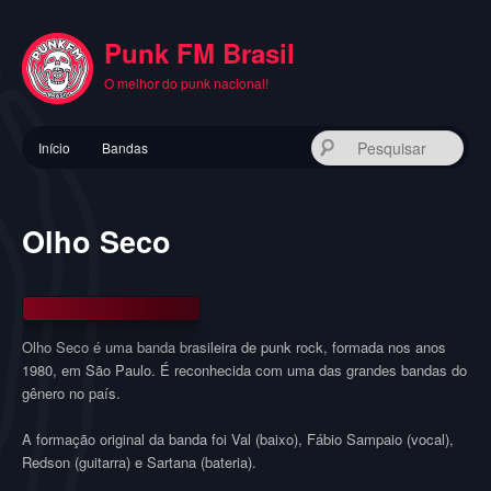
Pular
para
Punk FM Brasil
o
conteúdo
O melhor do punk nacional!
principal
Menu
Pes
Início
Bandas
principal
Olho Seco
Olho Seco é uma banda brasileira de punk rock, formada nos anos
1980, em São Paulo. É reconhecida com uma das grandes bandas do
gênero no país.
A formação original da banda foi Val (baixo), Fábio Sampaio (vocal),
Redson (guitarra) e Sartana (bateria).